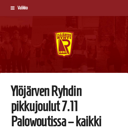
Siirry
Valikko
sivun
sisältöön
Ylöjärven Ryhti
Ylöjärven Ryhdin
pikkujoulut 7.11
Palowoutissa – kaikki