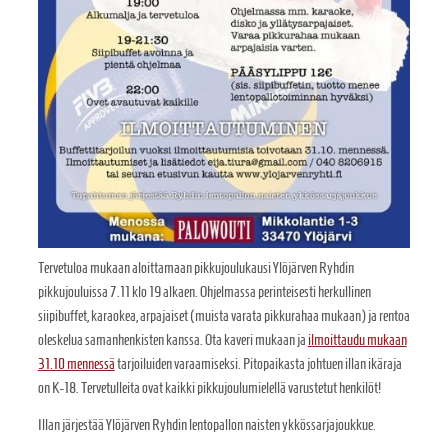
Tervetuloa mukaan aloittamaan pikkujoulukausi Ylöjärven Ryhdin
pikkujouluissa 7.11 klo 19 alkaen. Ohjelmassa perinteisesti herkullinen
siipibuffet, karaokea, arpajaiset (muista varata pikkurahaa mukaan) ja rentoa
oleskelua samanhenkisten kanssa. Ota kaveri mukaan ja
ilmoittaudu mukaan
31.10 mennessä
tarjoiluiden varaamiseksi. Pitopaikasta johtuen illan ikäraja
on K-18. Tervetulleita ovat kaikki pikkujoulumielellä varustetut henkilöt!
Illan järjestää Ylöjärven Ryhdin lentopallon naisten ykkössarjajoukkue.