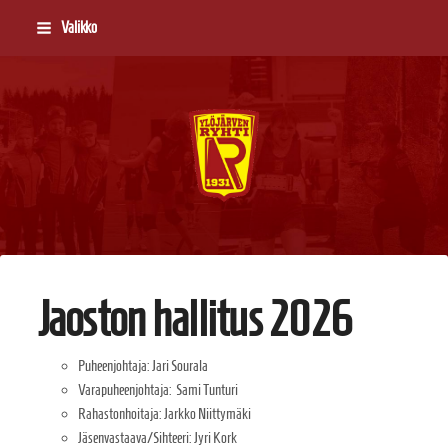
Siirry
Valikko
sivun
sisältöön
Ylöjärven Ryhti
Jaoston hallitus 2026
Puheenjohtaja: Jari Sourala
Varapuheenjohtaja: Sami Tunturi
Rahastonhoitaja: Jarkko Niittymäki
Jäsenvastaava/Sihteeri: Jyri Kork