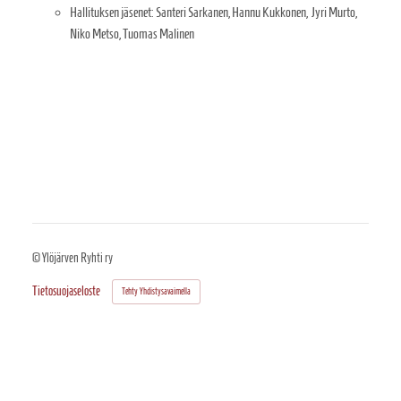
Hallituksen jäsenet: Santeri Sarkanen, Hannu Kukkonen, Jyri Murto,
Niko Metso, Tuomas Malinen
©
Ylöjärven Ryhti ry
Tietosuojaseloste
Tehty Yhdistysavaimella