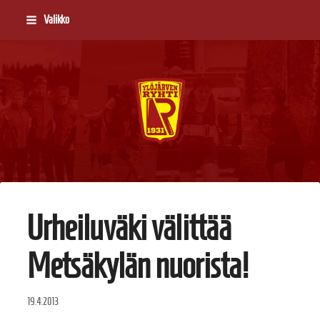
Siirry
Valikko
sivun
sisältöön
Ylöjärven Ryhti
Urheiluväki välittää
Metsäkylän nuorista!
19.4.2013