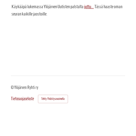
Käykääpä lukemassa Ylöjärven Uutisten palstalta
juttu...
Tässä haaste oman
seuran kaikille jaostoille.
©
Ylöjärven Ryhti ry
Tietosuojaseloste
Tehty Yhdistysavaimella