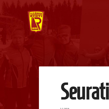
Siirry
sivun
sisältöön
Ylöjärven Ryhti
Seurat