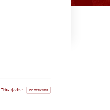
Tietosuojaseloste
Tehty Yhdistysavaimella