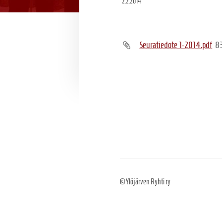
2.2.2014
Seuratiedote 1-2014.pdf
8
©
Ylöjärven Ryhti ry