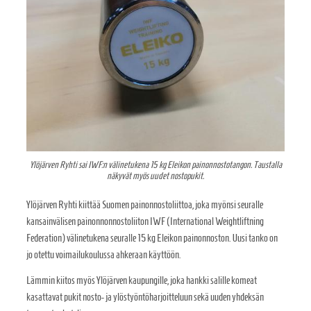
Ylöjärven Ryhti sai IWF:n välinetukena 15 kg Eleikon painonnostotangon. Taustalla
näkyvät myös uudet nostopukit.
Ylöjärven Ryhti kiittää Suomen painonnostoliittoa, joka myönsi seuralle
kansainvälisen painonnonnostoliiton IWF (International Weightliftning
Federation) välinetukena seuralle 15 kg Eleikon painonnoston. Uusi tanko on
jo otettu voimailukoulussa ahkeraan käyttöön.
Lämmin kiitos myös Ylöjärven kaupungille, joka hankki salille komeat
kasattavat pukit nosto- ja ylöstyöntöharjoitteluun sekä uuden yhdeksän