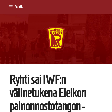
Siirry
Valikko
sivun
sisältöön
Ylöjärven Ryhti
Ryhti sai IWF:n
välinetukena Eleikon
painonnostotangon -