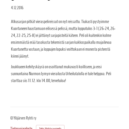
4.12.2016
Alkusarjan pitkät vieraspelireissut on nyt reissattu. Tiukasti pystyimme
Kuortaneen haastamaan eilisessä pelissä, mutta lopputulos 3-1 (26-24, 26-
24, 22-25, 25-8) ei jättänyt sarjapisteitä käteen. Peli oli kuitenkin kolme
ensimmäistä erää tasokasta tekemistä sarjan kakkospaikalla majailevaa
Kuortanetta vastaan, ja loppujen lopuksi voittokaan ei monesta pisteestä
kiinni jäänyt.
Joukkueen kehityskäyrä on osoittanut mukavasti koilliseen, ja ensi
sunnuntaina Nurmon Jymyn vierailusta Urheilutalolla ei tule helppoa. Peli
starttaa siis 11.12. klo 14.00, tervetuloa!
©
Ylöjärven Ryhti ry
Tietosuojaseloste
Tehty Yhdistysavaimella