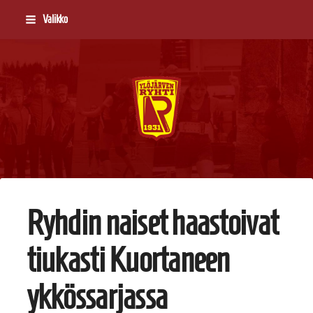
Siirry
Valikko
sivun
sisältöön
Ylöjärven Ryhti
Ryhdin naiset haastoivat
tiukasti Kuortaneen
ykkössarjassa