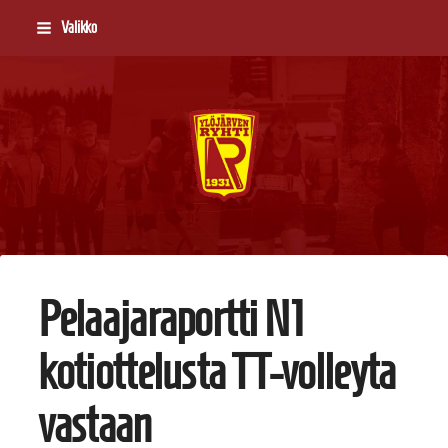
Siirry
Valikko
sivun
sisältöön
Ylöjärven Ryhti
Pelaajaraportti N1
kotiottelusta TT-volleyta
vastaan