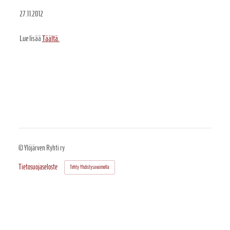
27.11.2012
Lue lisää
Täältä.
©
Ylöjärven Ryhti ry
Tietosuojaseloste
Tehty Yhdistysavaimella