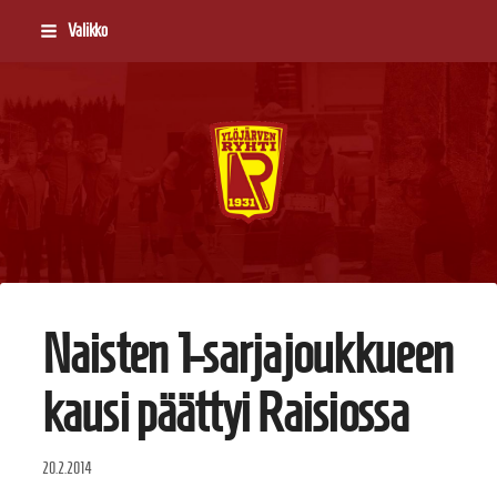
Siirry
Valikko
sivun
sisältöön
Ylöjärven Ryhti
Naisten 1-sarjajoukkueen
kausi päättyi Raisiossa
20.2.2014