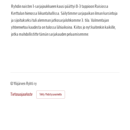
Ryhdin naisten 1-sarjajoukkueen kausi päättyi 0-3 tappioon Raisiossa
Kerttulan hienossa liikuntahallissa. Säilytimme sarjapaikan ilman karsintoja
ja sijoitukseksi tuli alemman jatkosarjalohkomme 3. tila. Valmentajan
yhteenvetoa kaudesta on tulossa lähiaikoina. Kiitos jo nyt kuitenkin kaikille,
jotka mahdollistitte tämän sarjakauden pelaamisemme.
©
Ylöjärven Ryhti ry
Tietosuojaseloste
Tehty Yhdistysavaimella