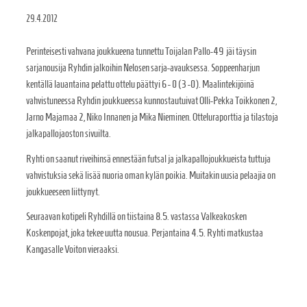
29.4.2012
Perinteisesti vahvana joukkueena tunnettu Toijalan Pallo-49 jäi täysin
sarjanousija Ryhdin jalkoihin Nelosen sarja-avauksessa. Soppeenharjun
kentällä lauantaina pelattu ottelu päättyi 6 - 0 (3 -0). Maalintekijöinä
vahvistuneessa Ryhdin joukkueessa kunnostautuivat Olli-Pekka Toikkonen 2,
Jarno Majamaa 2, Niko Innanen ja Mika Nieminen. Otteluraporttia ja tilastoja
jalkapallojaoston sivuilta.
Ryhti on saanut riveihinsä ennestään futsal ja jalkapallojoukkueista tuttuja
vahvistuksia sekä lisää nuoria oman kylän poikia. Muitakin uusia pelaajia on
joukkueeseen liittynyt.
Seuraavan kotipeli Ryhdillä on tiistaina 8.5. vastassa Valkeakosken
Koskenpojat, joka tekee uutta nousua. Perjantaina 4.5. Ryhti matkustaa
Kangasalle Voiton vieraaksi.