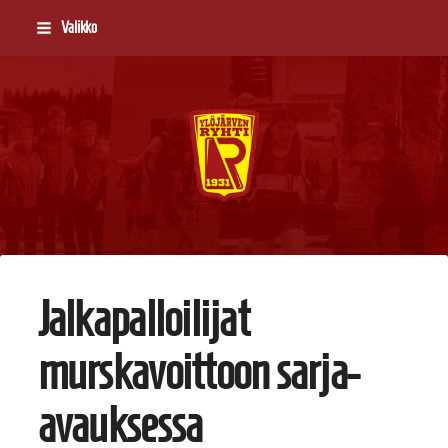
Siirry
Valikko
sivun
sisältöön
Ylöjärven Ryhti
Jalkapalloilijat
murskavoittoon sarja-
avauksessa