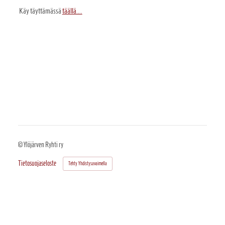
Käy täyttämässä
täällä....
©
Ylöjärven Ryhti ry
Tietosuojaseloste
Tehty Yhdistysavaimella