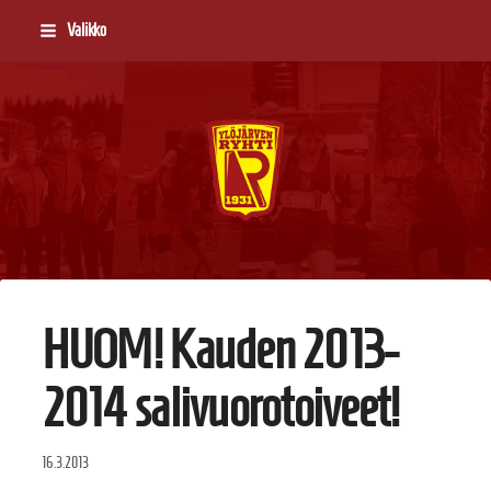
Siirry
Valikko
sivun
sisältöön
Ylöjärven Ryhti
HUOM! Kauden 2013-
2014 salivuorotoiveet!
16.3.2013