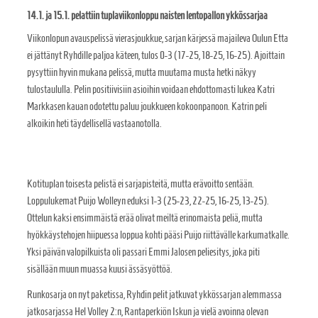
14.1. ja 15.1. pelattiin tuplaviikonloppu naisten lentopallon ykkössarjaa
Viikonlopun avauspelissä vierasjoukkue, sarjan kärjessä majaileva Oulun Etta
ei jättänyt Ryhdille paljoa käteen, tulos 0-3 (17-25, 18-25, 16-25). Ajoittain
pysyttiin hyvin mukana pelissä, mutta muutama musta hetki näkyy
tulostaululla. Pelin positiivisiin asioihin voidaan ehdottomasti lukea Katri
Markkasen kauan odotettu paluu joukkueen kokoonpanoon. Katrin peli
alkoikin heti täydellisellä vastaanotolla.
Kotituplan toisesta pelistä ei sarjapisteitä, mutta erävoitto sentään.
Loppulukemat Puijo Wolleyn eduksi 1-3 (25-23, 22-25, 16-25, 13-25).
Ottelun kaksi ensimmäistä erää olivat meiltä erinomaista peliä, mutta
hyökkäystehojen hiipuessa loppua kohti pääsi Puijo riittävälle karkumatkalle.
Yksi päivän valopilkuista oli passari Emmi Jalosen peliesitys, joka piti
sisällään muun muassa kuusi ässäsyöttöä.
Runkosarja on nyt paketissa, Ryhdin pelit jatkuvat ykkössarjan alemmassa
jatkosarjassa Hel Volley 2:n, Rantaperkiön Iskun ja vielä avoinna olevan