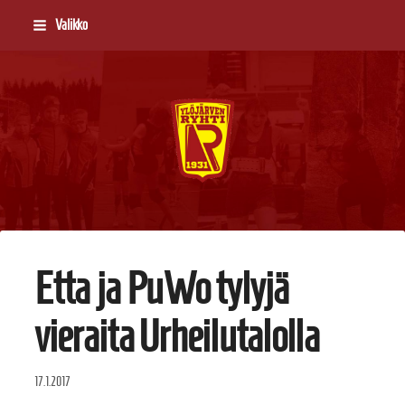
Siirry
Valikko
sivun
sisältöön
Ylöjärven Ryhti
Etta ja PuWo tylyjä
vieraita Urheilutalolla
17.1.2017