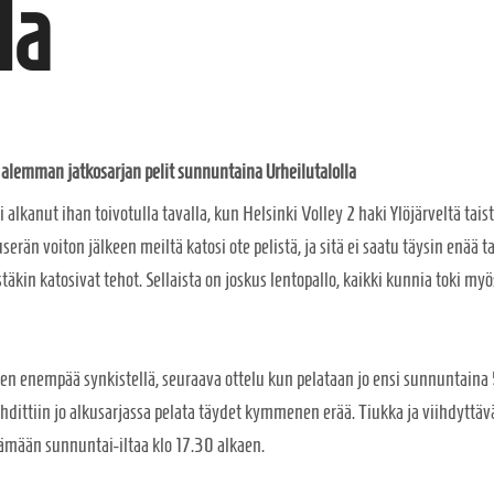
la
 alemman jatkosarjan pelit sunnuntaina Urheilutalolla
 alkanut ihan toivotulla tavalla, kun Helsinki Volley 2 haki Ylöjärveltä ta
erän voiton jälkeen meiltä katosi ote pelistä, ja sitä ei saatu täysin enää 
täkin katosivat tehot. Sellaista on joskus lentopallo, kaikki kunnia toki my
en enempää synkistellä, seuraava ottelu kun pelataan jo ensi sunnuntaina 5
hdittiin jo alkusarjassa pelata täydet kymmenen erää. Tiukka ja viihdyttävä
ämään sunnuntai-iltaa klo 17.30 alkaen.