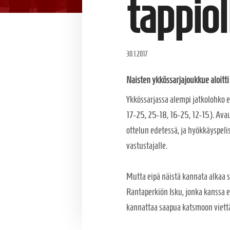
tappiol
30.1.2017
Naisten ykkössarjajoukkue aloitti
Ykkössarjassa alempi jatkolohko ei
17-25, 25-18, 16-25, 12-15). Avaus
ottelun edetessä, ja hyökkäyspelis
vastustajalle.
Mutta eipä näistä kannata alkaa s
Rantaperkiön Isku, jonka kanssa e
kannattaa saapua katsmoon viett