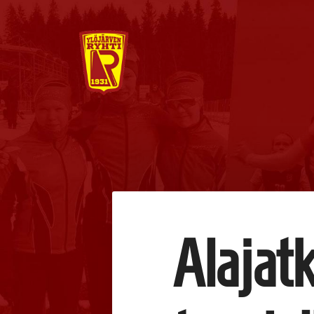
Siirry
sivun
sisältöön
Ylöjärven Ryhti
Alajatk