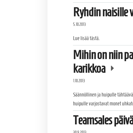
Ryhdin naisille 
5.10.2013
Lue lisää tästä.
Mihin on niin pa
karikkoa
1.10.2013
Säännöllinen ja huipulle tähtäävä
huipulle varjostavat monet uhkat
Teamsales päivä
30.9.2013