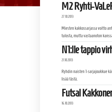
M2 Ryhti-VaLe
27.10.2013
Miesten kakkossarjassa voitto ant
tulosta, mutta vastaanoton kanss
N1:lle tappio vi
21.10.2013
Ryhdin naisten 1-sarjajoukkue kär
lisää tästä.
Futsal Kakkonen
16.10.2013