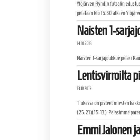
Ylöjärven Ryhdin futsalin edustu
pelataan klo 15.30 alkaen Ylöjär
Naisten 1-sarjaj
14.10.2013
Naisten 1-sarjajoukkue pelasi Kauk
Lentisvirroilta 
13.10.2013
Tiukassa on pisteet miesten kakko
(25-21)(15-13). Pelasimme parem
Emmi Jalonen ja