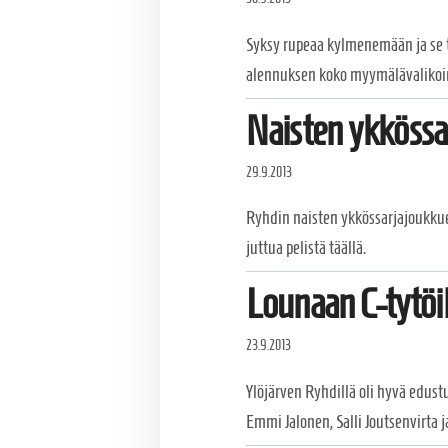
Syksy rupeaa kylmenemään ja se 
alennuksen koko myymälävalikoima
Naisten ykkössa
29.9.2013
Ryhdin naisten ykkössarjajoukkue
juttua pelistä täällä.
Lounaan C-tytöi
23.9.2013
Ylöjärven Ryhdillä oli hyvä edus
Emmi Jalonen, Salli Joutsenvirta j