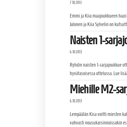
7.10.2013
Emmi ja Kiia maajoukkueen haasta
Jalonen ja Kiia Sylvelin on kutsu
Naisten 1-sarjaj
6.10.2013
Ryhdin naisten 1-sarjajoukkue ott
hyvätasoisessa ottelussa. Lue lisä
Miehille M2-sar
6.10.2013
Lempäälän Kisa voitti miesten k
vahvasti nousukarsinnoissakin es