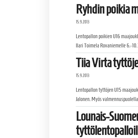
Ryhdin poikia m
15.9.2013
Lentopallon poikien U16 maajoukku
Ilari Toimela Rovaniemelle 6.-10.
Tiia Virta tyttö
15.9.2013
Lentopallon tyttöjen U15 maajoukk
Jalonen. Myös valmennuspuolella
Lounais-Suome
tyttölentopalloil