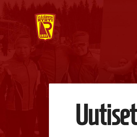
Siirry
sivun
sisältöön
Ylöjärven Ryhti
Uutiset