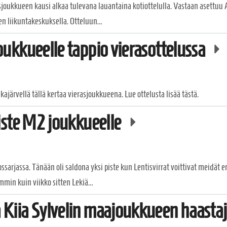
sjoukkueen kausi alkaa tulevana lauantaina kotiottelulla. Vastaan asettuu
ven liikuntakeskuksella. Otteluun…
oukkueelle tappio vierasottelussa
ajärvellä tällä kertaa vierasjoukkueena. Lue ottelusta lisää tästä.
piste M2 joukkueelle
ssarjassa. Tänään oli saldona yksi piste kun Lentisvirrat voittivat meidät
min kuin viikko sitten Lekiä…
 Kiia Sylvelin maajoukkueen haastaja