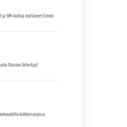
et ja SM-kultaa voittaneet Emmi
atui Raision Urheilijat
mekaudella kakkossarjassa