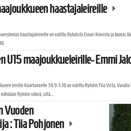
aajoukkueen haastajaleireille
eryhmän haastajaleireille on valittu Ryhdistä Einari Koivisto ja Joonas Jä
10.
jen U15 maajoukkueleirille- Emmi Jal
ueen leirille Kuortaneelle 30.9-3.10 on valittu Ryhdin Tiia Virta. Varalla l
 nähdään Ryhdin väkeä, sillä…
n Vuoden
ija : Tiia Pohjonen