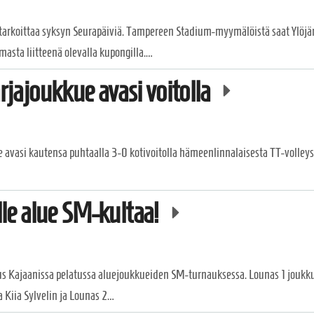
tarkoittaa syksyn Seurapäiviä. Tampereen Stadium-myymälöistä saat Ylö
sta liitteenä olevalla kupongilla.…
rjajoukkue avasi voitolla
 avasi kautensa puhtaalla 3-0 kotivoitolla hämeenlinnalaisesta TT-volley
lle alue SM-kultaa!
tus Kajaanissa pelatussa aluejoukkueiden SM-turnauksessa. Lounas 1 joukk
a Kiia Sylvelin ja Lounas 2…