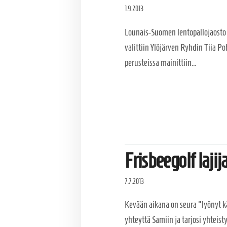
1.9.2013
Lounais-Suomen lentopallojaosto p
valittiin Ylöjärven Ryhdin Tiia P
perusteissa mainittiin…
Frisbeegolf laji
7.7.2013
Kevään aikana on seura "lyönyt kät
yhteyttä Samiin ja tarjosi yhteis