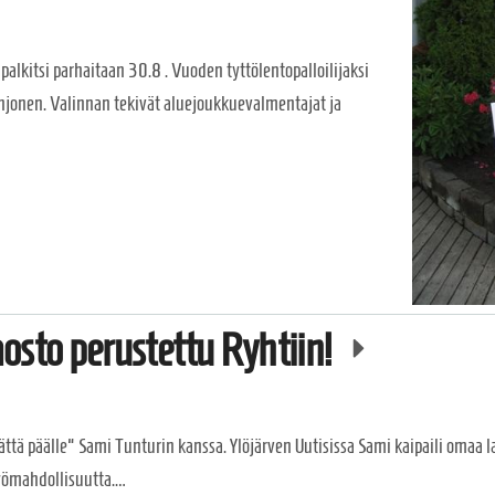
alkitsi parhaitaan 30.8 . Vuoden tyttölentopalloilijaksi
ohjonen. Valinnan tekivät aluejoukkuevalmentajat ja
jaosto perustettu Ryhtiin!
tä päälle" Sami Tunturin kanssa. Ylöjärven Uutisissa Sami kaipaili omaa laj
työmahdollisuutta.…