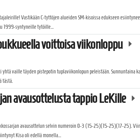
jaleirille! Vastikään C-tyttöjen alueiden SM-kisoissa edukseen esiintyne
ttu 1999-syntyneille tytöille…
oukkueella voittoisa viikonloppu
i yhtä vaille täyden pistepotin tuplaviikonlopun peleistään. Sunnuntaina ka
ä tästä.
jan avausottelusta tappio LeKille
akkossarjan avausottelun selvin numeroin 0-3 (15-25)(15-25)(17-25). Vii
iintynyt Kisa oli edellä monella…