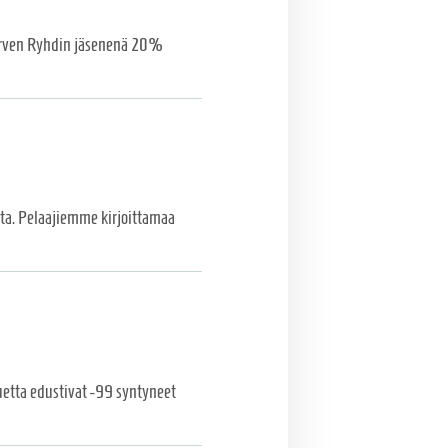
järven Ryhdin jäsenenä 20%
sta. Pelaajiemme kirjoittamaa
uetta edustivat -99 syntyneet