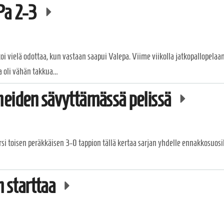
Pa 2-3
oi vielä odottaa, kun vastaan saapui Valepa. Viime viikolla jatkopallopelaa
a oli vähän takkua…
rheiden sävyttämässä pelissä
si toisen peräkkäisen 3-0 tappion tällä kertaa sarjan yhdelle ennakkosuosik
 starttaa